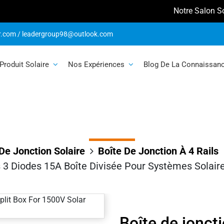
Notre Salon Solaire en 
onction solaire P
r.com
/
leadergroup98@outlook.com
Boîte divisée p
Produit Solaire
Nos Expériences
Blog De La Connaissan
solaires 1500V
De Jonction Solaire
Boîte De Jonction À 4 Rails
ls 3 Diodes 15A Boîte Divisée Pour Systèmes Solai
Boîte de joncti