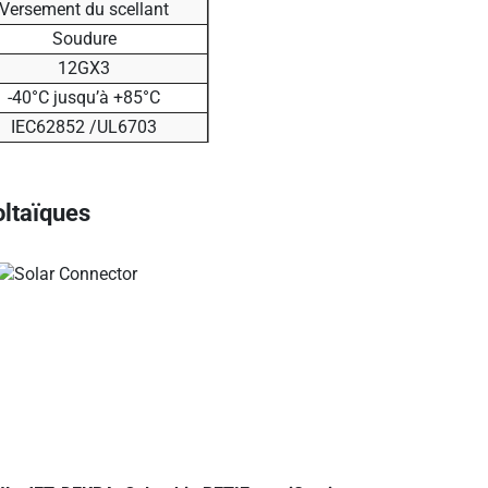
Versement du scellant
Soudure
12GX3
-40°C jusqu’à +85°C
IEC62852 /UL6703
oltaïques