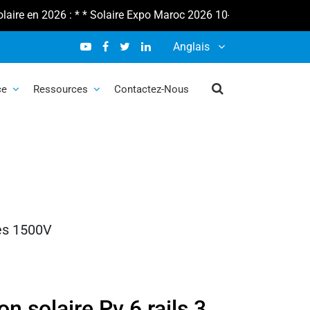
2026 : * * Solaire Expo Maroc 2026 10-12 février * * Salon Sola
v 6 rails 3
Anglais
our systèmes
ce
Ressources
Contactez-Nous
res 1500V
on solaire Pv 6 rails 3