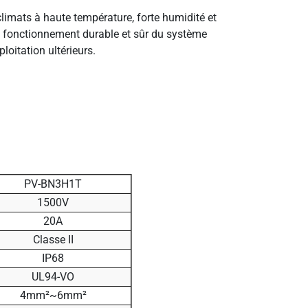
(climats à haute température, forte humidité et
un fonctionnement durable et sûr du système
loitation ultérieurs.
PV-BN3H1T
1500V
20A
Classe II
IP68
UL94-VO
4mm²~6mm²