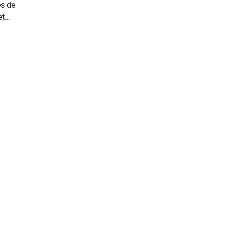
es de
et
eaux