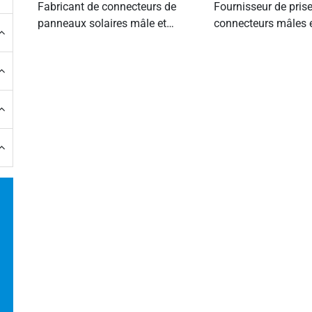
Fabricant de connecteurs de
Fournisseur de pris
panneaux solaires mâle et
connecteurs mâles 
femelle en 1500V DC
femelles pour pann
solaires 1000V DC