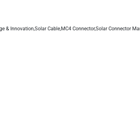
es et connecteurs solaires, connecteurs pour branches solaires, 
e jonction solaires, fournisseurs de câbles solaires, fournisseurs 
Liens rapides
Contactez-nous
Accueil
Personne à contacter :
Lily Zo
Entreprise
Tel :
+86 136 4291 9927
Produit solaire
Whatsapp :
+86 136 4291 99
Nos expériences
Email :
support@leader-solar.
Blog de la
leadergroup98@outlo