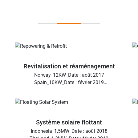
Projet Case
Revitalisation et réaménagement
Norway_12KW_Date : août 2017
Spain_10KW_Date : février 2019
Bulgaria_17KW_Date : févr. 2022
Africa_15KW_Date du Sud : juin 2020 &nb
Système solaire flottant
Indonesia_1,5MW_Date : août 2018