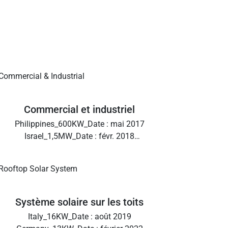
Commercial et industriel
Philippines_600KW_Date : mai 2017
Israel_1,5MW_Date : févr. 2018
Japan_80KW_Date : février 2021
Australia_330KW_Date : juin 2022
Système solaire sur les toits
Italy_16KW_Date : août 2019