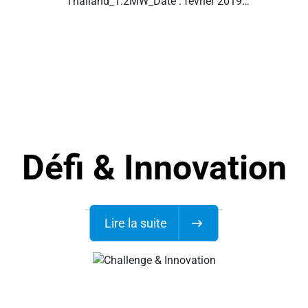
Thailand_1.2MW_Date : février 2019
Malaysia_2.2MW_Date : févr. 2022
Korea_980KW_Date : juin 2022
Défi & Innovation
Lire la suite