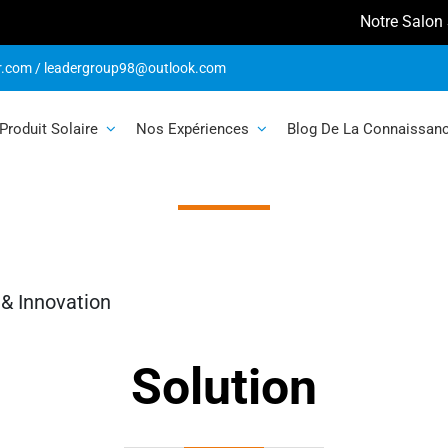
Notre Salon Solai
r.com
/
leadergroup98@outlook.com
Défi & Innovatio
Produit Solaire
Nos Expériences
Blog De La Connaissan
 & Innovation
Solution