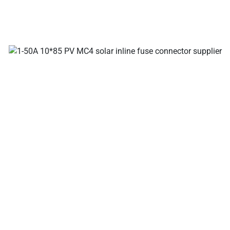
Votre ldeal : fabricants de câbles et connecteurs solaires,
connecteurs pour branches solaires, connecteurs pour
câbles solaires, connecteurs étanches, boîtiers de jonction
solaires, fournisseurs de câbles solaires, fournisseurs
d’outils d’installation solaire !
À propos de la société
Un fabricant international de premier plan de câbles
solaires, de connecteurs solaires, de boîtes de jonction
solaires, de solutions de connexion de câblage solaire et de