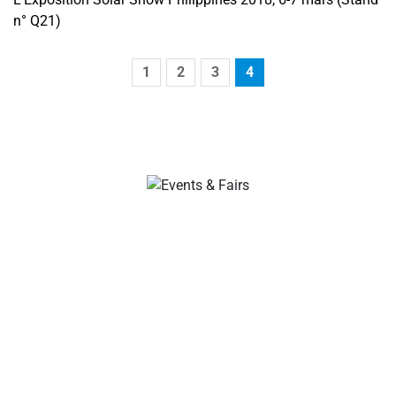
n° Q21)
1
2
3
4
Votre ldeal : fabricants de câbles et connecteurs solaires,
connecteurs pour branches solaires, connecteurs pour
câbles solaires, connecteurs étanches, boîtiers de jonction
solaires, fournisseurs de câbles solaires, fournisseurs
d’outils d’installation solaire !